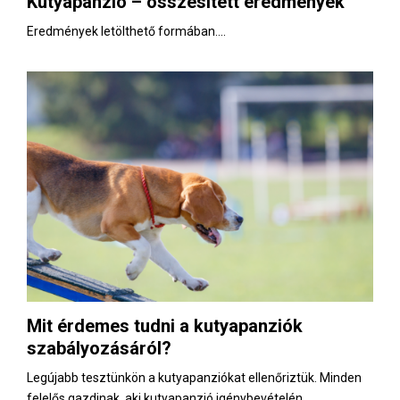
Kutyapanzió – összesített eredmények
E
Eredmények letölthető formában....
N
U
Mit érdemes tudni a kutyapanziók
szabályozásáról?
Legújabb tesztünkön a kutyapanziókat ellenőriztük. Minden
felelős gazdinak, aki kutyapanzió igénybevételén