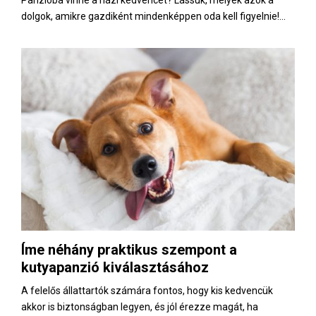
Panzióba vinné a házi kedvencét? Lássuk, melyek azok a
dolgok, amikre gazdiként mindenképpen oda kell figyelnie!...
Íme néhány praktikus szempont a
kutyapanzió kiválasztásához
A felelős állattartók számára fontos, hogy kis kedvencük
akkor is biztonságban legyen, és jól érezze magát, ha