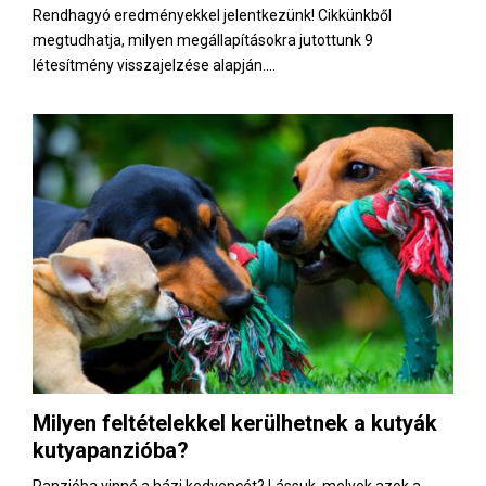
Rendhagyó eredményekkel jelentkezünk! Cikkünkből
megtudhatja, milyen megállapításokra jutottunk 9
létesítmény visszajelzése alapján....
Milyen feltételekkel kerülhetnek a kutyák
kutyapanzióba?