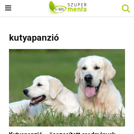
P
R
kutyapanzió
I
M
A
R
Y
M