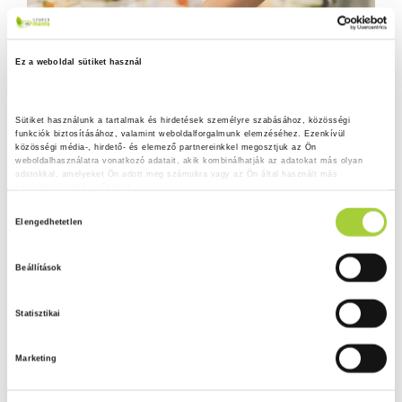
Ez a weboldal sütiket használ
Sütiket használunk a tartalmak és hirdetések személyre szabásához, közösségi 
funkciók biztosításához, valamint weboldalforgalmunk elemzéséhez. Ezenkívül 
közösségi média-, hirdető- és elemező partnereinkkel megosztjuk az Ön 
weboldalhasználatra vonatkozó adatait, akik kombinálhatják az adatokat más olyan 
adatokkal, amelyeket Ön adott meg számukra vagy az Ön által használt más 
szolgáltatásokból gyűjtöttek.
H
Adatkezelési tájékoztató
Elengedhetetlen
o
z
Beállítások
z
á
Statisztikai
j
á
Marketing
r
u