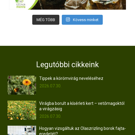
MÉG TÖBB
Kövess minket
Legutóbbi cikkeink
Tippek a körömvirág neveléséhez
2026.07.30.
Virágba borult a kísérleti kert – vetőmagoktól
a virágzásig
2026.07.30.
Hogyan vizsgáltuk az Olaszrizling borok fajta-
eredetét?