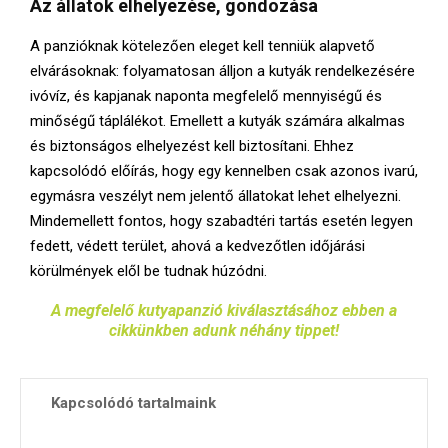
Az állatok elhelyezése, gondozása
A panzióknak kötelezően eleget kell tenniük alapvető
elvárásoknak: folyamatosan álljon a kutyák rendelkezésére
ivóvíz, és kapjanak naponta megfelelő mennyiségű és
minőségű táplálékot. Emellett a kutyák számára alkalmas
és biztonságos elhelyezést kell biztosítani. Ehhez
kapcsolódó előírás, hogy egy kennelben csak azonos ivarú,
egymásra veszélyt nem jelentő állatokat lehet elhelyezni.
Mindemellett fontos, hogy szabadtéri tartás esetén legyen
fedett, védett terület, ahová a kedvezőtlen időjárási
körülmények elől be tudnak húzódni.
A megfelelő kutyapanzió kiválasztásához ebben a
cikkünkben adunk néhány tippet!
Kapcsolódó tartalmaink