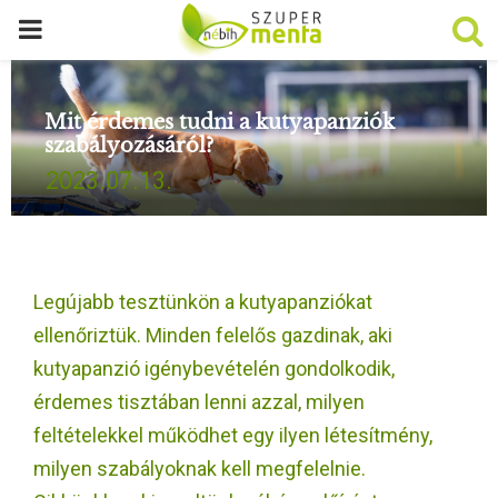
P
R
Mit érdemes tudni a kutyapanziók
szabályozásáról?
I
2023.07.13.
M
A
Legújabb tesztünkön a kutyapanziókat
R
ellenőriztük. Minden felelős gazdinak, aki
kutyapanzió igénybevételén gondolkodik,
Y
érdemes tisztában lenni azzal, milyen
feltételekkel működhet egy ilyen létesítmény,
M
milyen szabályoknak kell megfelelnie.