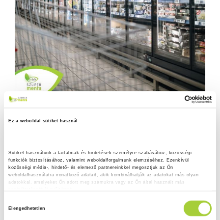
Ez a weboldal sütiket használ
Sütiket használunk a tartalmak és hirdetések személyre szabásához, közösségi 
funkciók biztosításához, valamint weboldalforgalmunk elemzéséhez. Ezenkívül 
közösségi média-, hirdető- és elemező partnereinkkel megosztjuk az Ön 
weboldalhasználatra vonatkozó adatait, akik kombinálhatják az adatokat más olyan 
adatokkal, amelyeket Ön adott meg számukra vagy az Ön által használt más 
szolgáltatásokból gyűjtöttek.
H
Adatkezelési tájékoztató
Elengedhetetlen
o