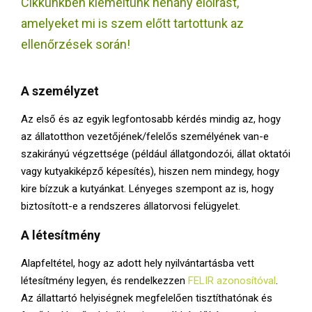
Cikkünkben kiemeltünk néhány előírást,
E
amelyeket mi is szem előtt tartottunk az
N
ellenőrzések során!
U
A személyzet
Az első és az egyik legfontosabb kérdés mindig az, hogy
az állatotthon vezetőjének/felelős személyének van-e
szakirányú végzettsége (például állatgondozói, állat oktatói
vagy kutyakiképző képesítés), hiszen nem mindegy, hogy
kire bízzuk a kutyánkat. Lényeges szempont az is, hogy
biztosított-e a rendszeres állatorvosi felügyelet.
A létesítmény
Alapfeltétel, hogy az adott hely nyilvántartásba vett
létesítmény legyen, és rendelkezzen
FELIR azonosítóval
.
Az állattartó helyiségnek megfelelően tisztíthatónak és