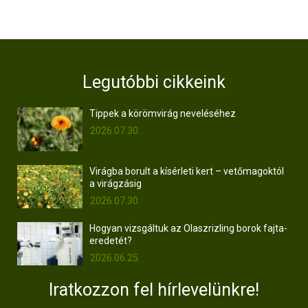
Legutóbbi cikkeink
Tippek a körömvirág neveléséhez
2026.07.30.
Virágba borult a kísérleti kert – vetőmagoktól
a virágzásig
2026.07.30.
Hogyan vizsgáltuk az Olaszrizling borok fajta-
eredetét?
2026.06.25.
Iratkozzon fel hírlevelünkre!