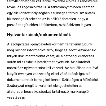
fertőtleníthetőnek kell lennie, továbbá előírás a rendszeres
rovar- és rágcsálóirtás is. A takarmányt minden esetben
egy elkülönített helyiségben szükséges tárolni. Az állatok
biztonsága érdekében az is nélkülözhetetlen, hogy a
panzió megfelelően körülkerített, szökésbiztos legyen.
Nyilvántartások/dokumentációk
A szolgáltatás igénybevételekor nem feltétlenül tudunk
meg minden információt arról, hogy az adott kutyapanzió
milyen dokumentációkat vezet, de a hatósági ellenőrzés
során mi ezekbe is betekintést nyertünk. Az állatokról
naprakész nyilvántartást kell vezetni. Az aktuálisan ott lévő
kutyák érvényes veszettség elleni védőoltását igazoló
dokumentumnak is meg kell lennie. Szükséges a Működési
Szabályzat megléte, valamint elengedhetetlen az
állatorvosi beavatkozásokat tartalmazó munkanapló
vezetése is.