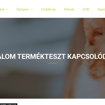
tek
Rangsor
Embléma
Rólunk
GYIK
Kapc
LOM TERMÉKTESZT KAPCSOLÓD