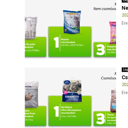
Leg
Ne
202
Ere
Leg
Cs
202
Ere