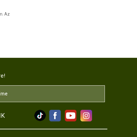
m. Az
re!
NK