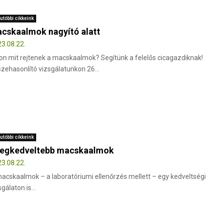
utóbbi cikkeink
cskaalmok nagyító alatt
3.08.22.
on mit rejtenek a macskaalmok? Segítünk a felelős cicagazdiknak!
zehasonlító vizsgálatunkon 26...
utóbbi cikkeink
legkedveltebb macskaalmok
3.08.22.
acskaalmok – a laboratóriumi ellenőrzés mellett – egy kedveltségi
sgálaton is...