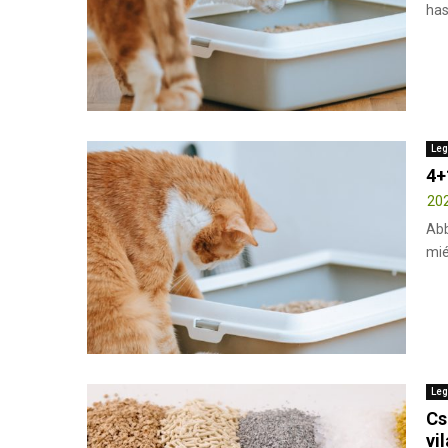
has
Leg
4+
202
Abb
mié
Leg
Cs
vi