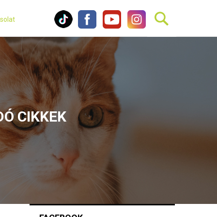
solat
Ó CIKKEK