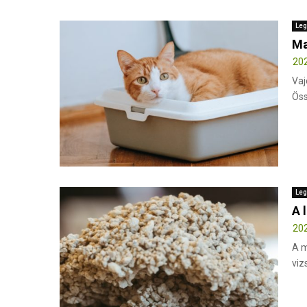
Leg
Ma
202
Vaj
Öss
Leg
A 
202
A m
viz