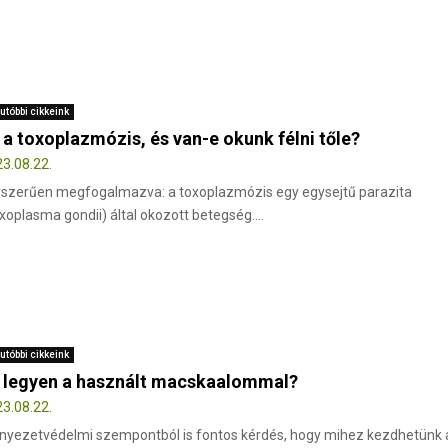
utóbbi cikkeink
 a toxoplazmózis, és van-e okunk félni tőle?
3.08.22.
szerűen megfogalmazva: a toxoplazmózis egy egysejtű parazita
xoplasma gondii) által okozott betegség....
utóbbi cikkeink
 legyen a használt macskaalommal?
3.08.22.
nyezetvédelmi szempontból is fontos kérdés, hogy mihez kezdhetünk 