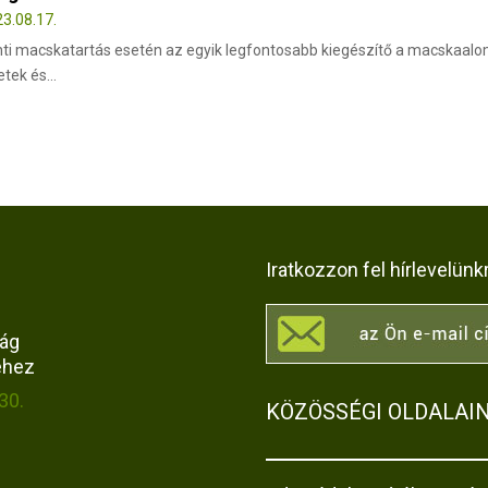
3.08.17.
ti macskatartás esetén az egyik legfontosabb kiegészítő a macskaalo
etek és...
Iratkozzon fel hírlevelünk
rág
éhez
30.
KÖZÖSSÉGI OLDALAI