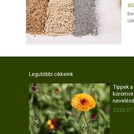
202
Ben
üzl
Legutóbbi cikkeink
Tippek a
körömvi
nevelés
2026.07.