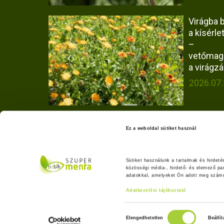
Virágba b
a kísérlet
–
vetőmag
a virágzá
2026.07.
Hogyan
Ez a weboldal sütiket használ
vizsgált
Olaszrizl
borok faj
Sütiket használunk a tartalmak és hirdet
eredetét
közösségi média-, hirdető- és elemező pa
adatokkal, amelyeket Ön adott meg számuk
2026.06.
Adatkezelési tájékoztató
H
Elengedhetetlen
Beállí