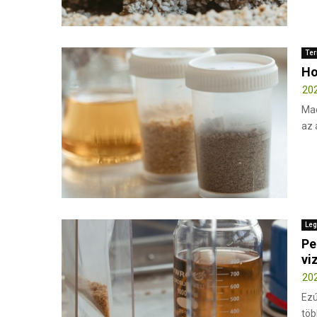
Ter
Ho
202
Mac
az 
Leg
Pe
vi
202
Ezú
töb