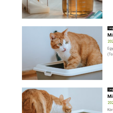
Leg
Mi
202
Egy
(To
Leg
Mi
202
Kör