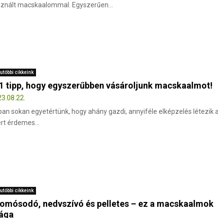
znált macskaalommal. Egyszerűen...
utóbbi cikkeink
1 tipp, hogy egyszerűbben vásároljunk macskaalmot!
3.08.22.
an sokan egyetértünk, hogy ahány gazdi, annyiféle elképzelés létezik a
rt érdemes...
utóbbi cikkeink
omósodó, nedvszívó és pelletes – ez a macskaalmok
lága