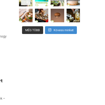
MÉG TÖBB
Kövess minket
 hogy
rt
ek –