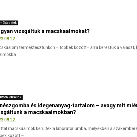
méktesztek
gyan vizsgáltuk a macskaalmokat?
3.08.22.
skaalom terméktesztünkön – többek között– arra kerestük a választ,
almokba...
utóbbi cikkeink
nészgomba és idegenanyag-tartalom – avagy mit mié
zsgáltunk a macskaalmokban?
3.08.22.
ttal macskaalmok kerültek a laboratóriumba, melyekben a szakember
bek között –...