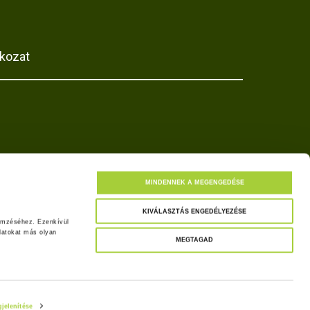
tkozat
MINDENNEK A MEGENGEDÉSE
KIVÁLASZTÁS ENGEDÉLYEZÉSE
emzéséhez. Ezenkívül 
atokat más olyan 
MEGTAGAD
jelenítése