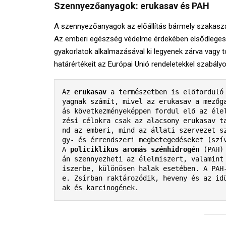
Szennyezőanyagok: erukasav és PAH
A szennyezőanyagok az előállítás bármely szakaszát
Az emberi egészség védelme érdekében elsődleges
gyakorlatok alkalmazásával ki legyenek zárva vagy to
határértékeit az Európai Unió rendeletekkel szabály
Az 
erukasav
 a természetben is előforduló
yagnak számít, mivel az erukasav a mezőg
ás következményeképpen fordul elő az éle
zési célokra csak az alacsony erukasav t
nd az emberi, mind az állati szervezet s
gy- és érrendszeri megbetegedéseket (szív
A 
policiklikus aromás szénhidrogén
 (PAH)
án szennyezheti az élelmiszert, valamint
iszerbe, különösen halak esetében. A PAH
e. Zsírban raktározódik, heveny és az id
ak és karcinogének.