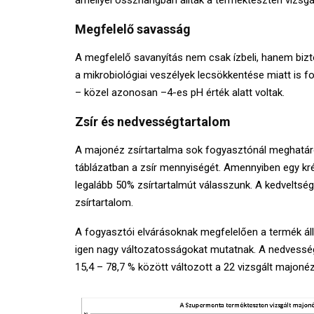
Megfelelő savasság
A megfelelő savanyítás nem csak ízbeli, hanem bizto
a mikrobiológiai veszélyek lecsökkentése miatt is 
– közel azonosan –4-es pH érték alatt voltak.
Zsír és nedvességtartalom
A majonéz zsírtartalma sok fogyasztónál meghatár
táblázatban a zsír mennyiségét. Amennyiben egy kr
legalább 50% zsírtartalmút válasszunk. A kedveltségi 
zsírtartalom.
A fogyasztói elvárásoknak megfelelően a termék áll
igen nagy változatosságokat mutatnak. A nedvesség
15,4 – 78,7 % között változott a 22 vizsgált majonéz