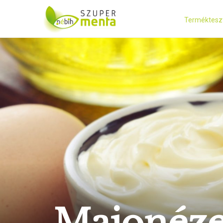
Terméktesz
Majonézek