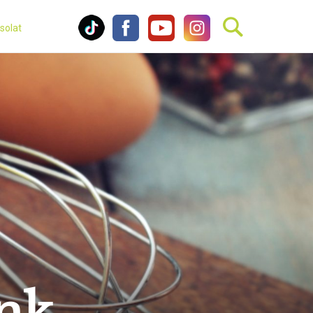
solat
ünk