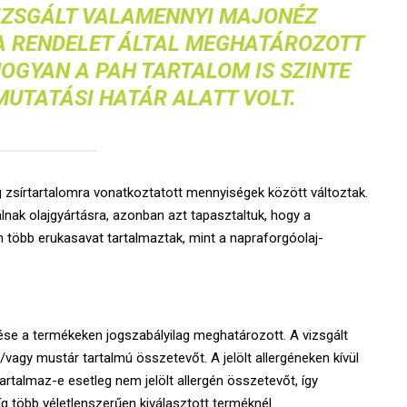
IZSGÁLT VALAMENNYI MAJONÉZ
A RENDELET ÁLTAL MEGHATÁROZOTT
HOGYAN A PAH TARTALOM IS SZINTE
UTATÁSI HATÁR ALATT VOLT.
g zsírtartalomra vonatkoztatott mennyiségek között változtak.
nak olajgyártásra, azonban azt tapasztaltuk, hogy a
n több erukasavat tartalmaztak, mint a napraforgóolaj-
lölése a termékeken jogszabályilag meghatározott. A vizsgált
vagy mustár tartalmú összetevőt. A jelölt allergéneken kívül
artalmaz-e esetleg nem jelölt allergén összetevőt, így
g több véletlenszerűen kiválasztott terméknél