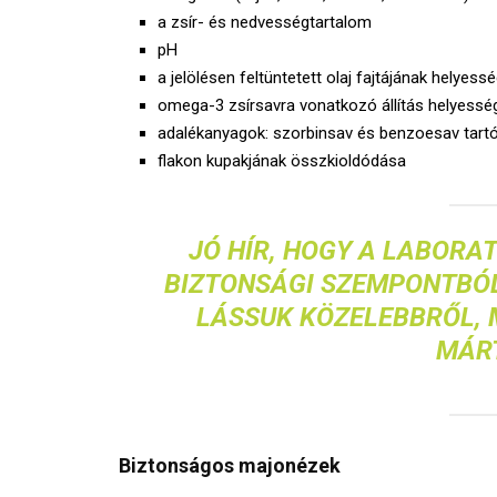
a zsír- és nedvességtartalom
pH
a jelölésen feltüntetett olaj fajtájának helyes
omega-3 zsírsavra vonatkozó állítás helyessé
adalékanyagok: szorbinsav és benzoesav tart
flakon kupakjának összkioldódása
JÓ HÍR, HOGY A LABORA
BIZTONSÁGI SZEMPONTBÓL
LÁSSUK KÖZELEBBRŐL, 
MÁR
Biztonságos majonézek