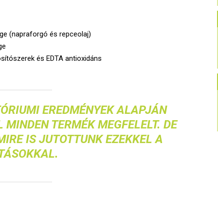
sége (napraforgó és repceolaj)
ge
ósítószerek és EDTA antioxidáns
TÓRIUMI EREDMÉNYEK ALAPJÁN
 MINDEN TERMÉK MEGFELELT. DE
MIRE IS JUTOTTUNK EZEKKEL A
TÁSOKKAL.