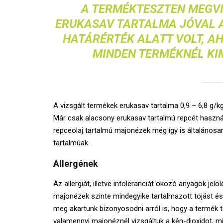
A TERMÉKTESZTEN MEGV
ERUKASAV TARTALMA JÓVAL 
HATÁRÉRTÉK ALATT VOLT, A
MINDEN TERMÉKNÉL KIM
A vizsgált termékek erukasav tartalma 0,9 – 6,8 g/k
Már csak alacsony erukasav tartalmú repcét használ
repceolaj tartalmú majonézek még így is általánosa
tartalmúak.
Allergének
Az allergiát, illetve intoleranciát okozó anyagok je
majonézek szinte mindegyike tartalmazott tojást és/
meg akartunk bizonyosodni arról is, hogy a termék t
valamennyi majonéznél vizsgáltuk a kén-dioxidot, mí