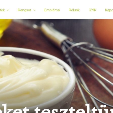
tek
Rangsor
Embléma
Rólunk
GYIK
Kapc
et tesztelt