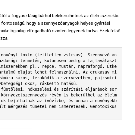
ól a fogyasztásig bárhol belekerülhetnek az élelmiszerekbe.
 fontosságú, hogy a szennyezőanyagok helyes gyártási
xikológiailag elfogadható szinten legyenek tartva. Ezek felső
ozza.
 növényi toxin (telítetlen zsírsav). Szennyező an
azdasági termelés, különösen pedig a fajtaválaszt
lmiszerekben pl.: repce, mustár, napraforgó. Étke
artalmú olajat lehet felhasználni. Az erukasav mi
zámára káros, lerakódik a szervezetben, pajzsmiri
betegség) okoz, rákkeltő hatású.

 füstölési, hőkezelési és szárítási eljárások sor
 környezetszennyezés révén is bekerülhet az élelm
-ok bejuthatnak az ivóvízbe, és onnan a növényekb
ült mérgezés tünetei nem ismeretesek. Genotoxikus