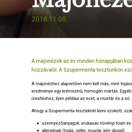
2018.11.08.
A majonézek az év minden hónapjában közk
hozzávalói. A Szupermenta tesztünkön ezút
A majonézhez alapvetően nem kell más, mint tojássá
eredménye egy krémszínű, homogén mártás. Egyéb 
ízesítéshez, ilyen például az ecet, a mustár és a só.
Ahogy a Szupermenta teszteknél lenni szokott, szá
szennyezőanyagok: erukasav növényi toxin és 
allergének (tojás, zeller, mustár, kén-dioxid)