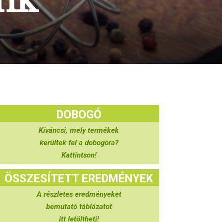
DOBOGÓ
Kíváncsi, mely termékek
kerültek fel a dobogóra?
Kattintson!
ÖSSZESÍTETT EREDMÉNYEK
A részletes eredményeket
bemutató táblázatot
itt letöltheti!