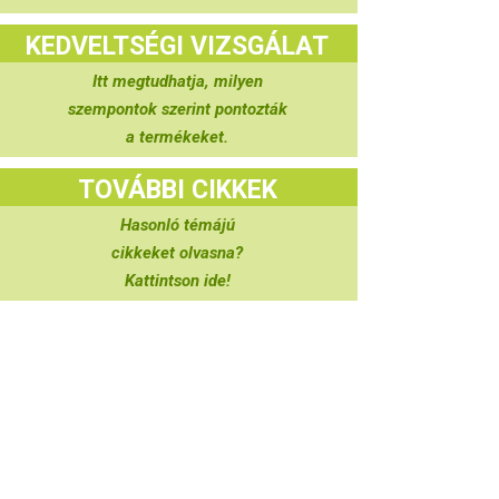
KEDVELTSÉGI VIZSGÁLAT
Itt megtudhatja, milyen
szempontok szerint pontozták
a termékeket.
TOVÁBBI CIKKEK
Hasonló témájú
cikkeket olvasna?
Kattintson ide!