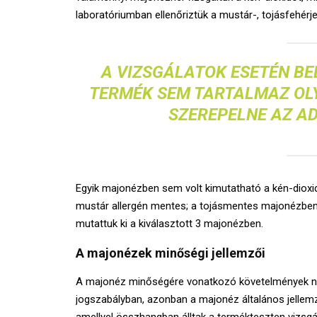
laboratóriumban ellenőriztük a mustár-, tojásfehérje
A VIZSGÁLATOK ESETÉN BE
TERMÉK SEM TARTALMAZ OLY
SZEREPELNE AZ AD
Egyik majonézben sem volt kimutatható a kén-dioxi
mustár allergén mentes; a tojásmentes majonézben s
mutattuk ki a kiválasztott 3 majonézben.
A majonézek minőségi jellemzői
A majonéz minőségére vonatkozó követelmények n
jogszabályban, azonban a majonéz általános jellemz
amellyel összhangban álltak a termékteszten vizsgá