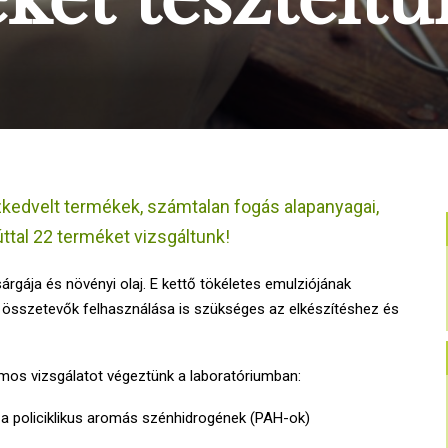
edvelt termékek, számtalan fogás alapanyagai,
tal 22 terméket vizsgáltunk!
rgája és növényi olaj. E kettő tökéletes emulziójának
összetevők felhasználása is szükséges az elkészítéshez és
mos vizsgálatot végeztünk a laboratóriumban:
a policiklikus aromás szénhidrogének (PAH-ok)