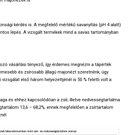
nsági kérdés is. A megfelelő mértékű savanyítás (pH 4 alatt)
fontos lépés. A vizsgált termékek mind a savas tartományban
ozó vásárlási tényező, így érdemes megnézni a tápérték
émesebb és zsírosabb állagú majonézt szeretnénk, úgy
vizsgálat első három helyezettjénél is 50 % feletti volt a
aga és ehhez kapcsolódóan a zsír, illetve nedvességtartalma
tartalom 13,6 – 68,2%, ennek megfelelően a zsírtartalom
nél.