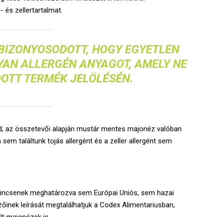
- és zellertartalmat.
BIZONYOSODOTT, HOGY EGYETLEN
AN ALLERGÉN ANYAGOT, AMELY NE
OTT TERMÉK JELÖLÉSÉN.
d; az összetevői alapján mustár mentes majonéz valóban
em találtunk tojás allergént és a zeller allergént sem
incsenek meghatározva sem Európai Uniós, sem hazai
őinek leírását megtalálhatjuk a Codex Alimentariusban,
lt majonézek is.