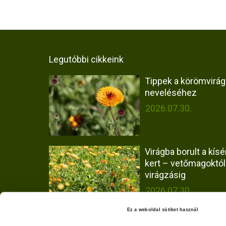
j
e
g
Legutóbbi cikkeink
y
Tippek a körömvirág
z
neveléséhez
é
2026.07.30.
s
e
Virágba borult a kísér
k
kert – vetőmagoktól
virágzásig
l
2026.07.30.
a
Ez a weboldal sütiket használ
p
Hogyan vizsgáltuk a