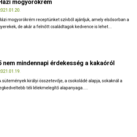
Házi mogyorókrém
2021.01.20.
Házi mogyorókrém receptünket szívből ajánljuk, amely elsősorban a
gyerekek, de akár a felnőtt családtagok kedvence is lehet....
5 nem mindennapi érdekesség a kakaóról
2021.01.19.
A sütemények királyi összetevője, a csokoládé alapja, sokaknál a
legkedveltebb téli lélekmelegítő alapanyaga…...