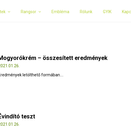
tek
Rangsor
Embléma
Rólunk
GYIK
Kapc
Mogyorókrém – összesített eredmények
2021.01.26.
Eredmények letölthető formában....
Évindító teszt
2021.01.26.