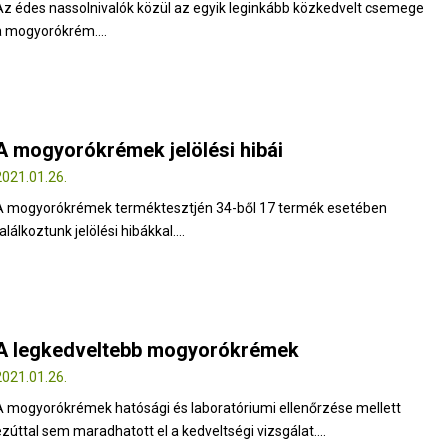
Az édes nassolnivalók közül az egyik leginkább közkedvelt csemege
a mogyorókrém....
A mogyorókrémek jelölési hibái
2021.01.26.
A mogyorókrémek terméktesztjén 34-ből 17 termék esetében
alálkoztunk jelölési hibákkal....
A legkedveltebb mogyorókrémek
2021.01.26.
A mogyorókrémek hatósági és laboratóriumi ellenőrzése mellett
ezúttal sem maradhatott el a kedveltségi vizsgálat....