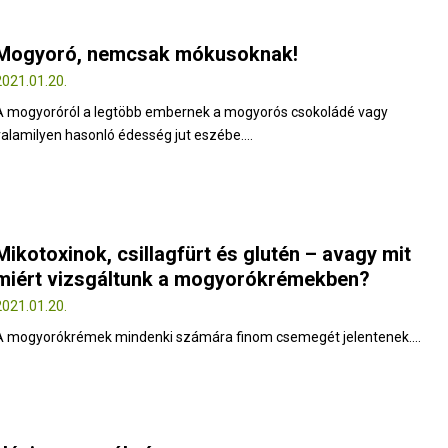
Mogyoró, nemcsak mókusoknak!
2021.01.20.
A mogyoróról a legtöbb embernek a mogyorós csokoládé vagy
valamilyen hasonló édesség jut eszébe....
Mikotoxinok, csillagfürt és glutén – avagy mit
miért vizsgáltunk a mogyorókrémekben?
2021.01.20.
A mogyorókrémek mindenki számára finom csemegét jelentenek....