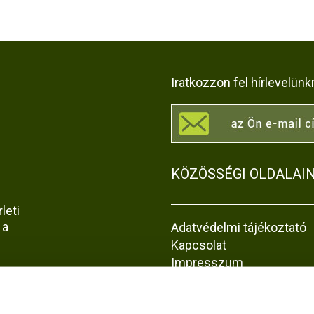
Iratkozzon fel hírlevelünk
KÖZÖSSÉGI OLDALAI
leti
 a
Adatvédelmi tájékoztató
Kapcsolat
Impresszum
Akadálymentesítési nyila
z