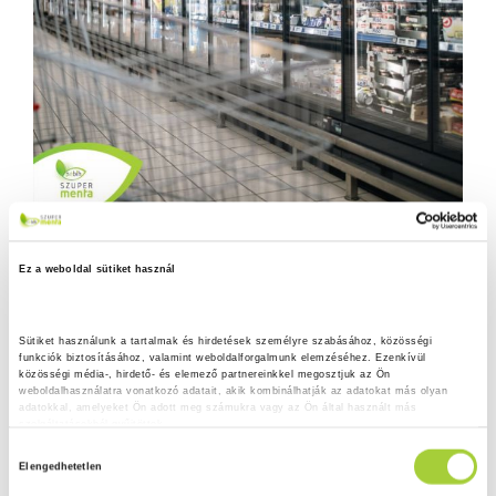
Ez a weboldal sütiket használ
Sütiket használunk a tartalmak és hirdetések személyre szabásához, közösségi 
funkciók biztosításához, valamint weboldalforgalmunk elemzéséhez. Ezenkívül 
közösségi média-, hirdető- és elemező partnereinkkel megosztjuk az Ön 
weboldalhasználatra vonatkozó adatait, akik kombinálhatják az adatokat más olyan 
adatokkal, amelyeket Ön adott meg számukra vagy az Ön által használt más 
szolgáltatásokból gyűjtöttek.
H
Adatkezelési tájékoztató
Elengedhetetlen
o