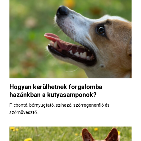
Hogyan kerülhetnek forgalomba
hazánkban a kutyasamponok?
Filcbontó, bőrnyugtató, színező, szőrregeneráló és
szőrnövesztő....