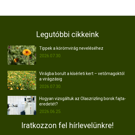
Legutóbbi cikkeink
Tippek a körömvirág neveléséhez
2026.07.30.
Virágba borult a kísérleti kert – vetőmagoktól
a virágzásig
2026.07.30.
Hogyan vizsgáltuk az Olaszrizling borok fajta-
eredetét?
2026.06.25.
Iratkozzon fel hírlevelünkre!