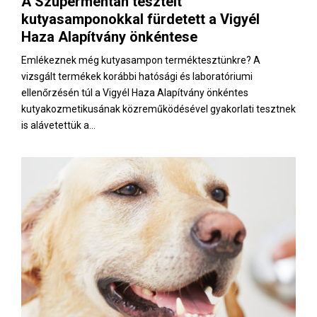
A Szupermentán tesztelt
E
kutyasamponokkal fürdetett a Vigyél
Haza Alapítvány önkéntese
N
Emlékeznek még kutyasampon terméktesztünkre? A
vizsgált termékek korábbi hatósági és laboratóriumi
U
ellenőrzésén túl a Vigyél Haza Alapítvány önkéntes
kutyakozmetikusának közreműködésével gyakorlati tesztnek
is alávetettük a...