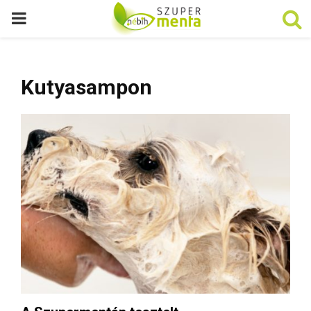
P
R
Kutyasampon
I
M
A
R
Y
M