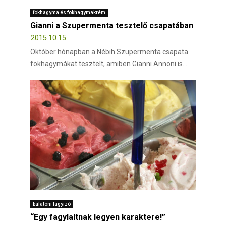
fokhagyma és fokhagymakrém
Gianni a Szupermenta tesztelő csapatában
2015.10.15.
Október hónapban a Nébih Szupermenta csapata
fokhagymákat tesztelt, amiben Gianni Annoni is...
balatoni fagyizó
“Egy fagylaltnak legyen karaktere!”