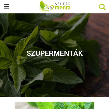
P
R
I
M
SZUPERMENTÁK
A
R
Y
M