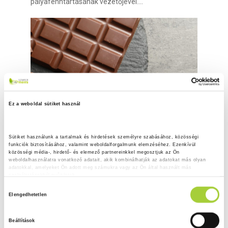
pályafenntartásának vezetőjével....
Ez a weboldal sütiket használ
Sütiket használunk a tartalmak és hirdetések személyre szabásához, közösségi 
tejcsokoládé
funkciók biztosításához, valamint weboldalforgalmunk elemzéséhez. Ezenkívül 
közösségi média-, hirdető- és elemező partnereinkkel megosztjuk az Ön 
Erős Antónia is tesztelte a tejcsokoládékat
weboldalhasználatra vonatkozó adatait, akik kombinálhatják az adatokat más olyan 
2016.03.07.
adatokkal, amelyeket Ön adott meg számukra vagy az Ön által használt más 
szolgáltatásokból gyűjtöttek.
Tejcsokoládé terméktesztünk kedveltségi
H
Adatkezelési tájékoztató
kóstolásán Erős Antónia, az Egy Csepp Figyelem
Elengedhetetlen
o
Alapítvány alapítója...
z
Beállítások
z