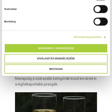
á
Statisztikai
j
á
Marketing
r
u
l
Részletek megjelenítése
á
s
MINDENNEK A MEGENGEDÉSE
k
i
KIVÁLASZTÁS ENGEDÉLYEZÉSE
pezsgő
v
Édesen vagy szárazan az igazi?
MEGTAGAD
á
2016.01.12.
l
Manapság a szárazabb kategóriák közül kerülnek ki
a
a legfelkapottabb pezsgők....
s
z
t
á