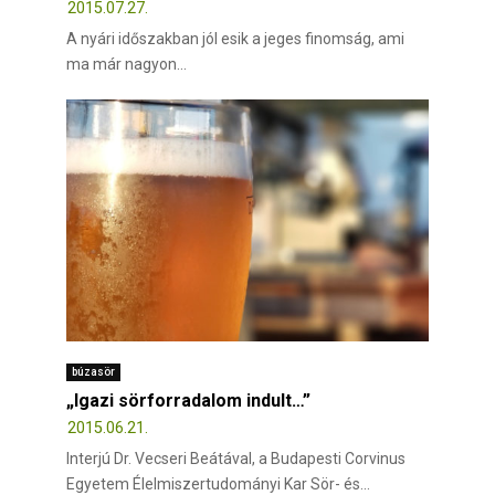
2015.07.27.
A nyári időszakban jól esik a jeges finomság, ami
ma már nagyon...
búzasör
„Igazi sörforradalom indult…”
2015.06.21.
Interjú Dr. Vecseri Beátával, a Budapesti Corvinus
Egyetem Élelmiszertudományi Kar Sör- és...