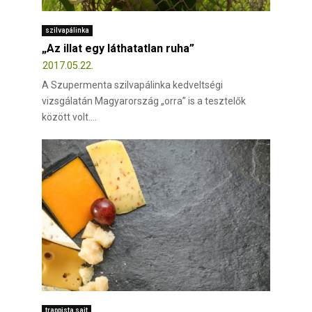
szilvapálinka
„Az illat egy láthatatlan ruha”
2017.05.22.
A Szupermenta szilvapálinka kedveltségi
vizsgálatán Magyarország „orra” is a tesztelők
között volt....
trappista sajt