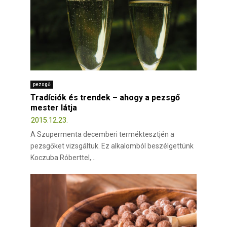
s
a
pezsgő
Tradíciók és trendek – ahogy a pezsgő
mester látja
2015.12.23.
A Szupermenta decemberi terméktesztjén a
pezsgőket vizsgáltuk. Ez alkalomból beszélgettünk
Koczuba Róberttel,...