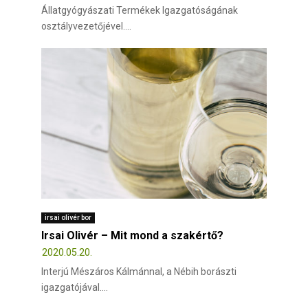
Állatgyógyászati Termékek Igazgatóságának
osztályvezetőjével....
irsai olivér bor
Irsai Olivér – Mit mond a szakértő?
2020.05.20.
Interjú Mészáros Kálmánnal, a Nébih borászti
igazgatójával....