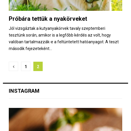
Próbára tettük a nyakörveket
Jól vizsgáztak a kutyanyakörvek tavaly szeptemberi
tesztünk során, amikor is a legfőbb kérdés az volt, hogy
valóban tartalmazzák-e a feltüntetett hatóanyagot. A teszt
második fejezeteként...
B
1
2
e
j
INSTAGRAM
e
g
y
z