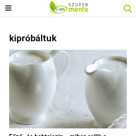
P
R
kipróbáltuk
I
M
A
R
Y
M