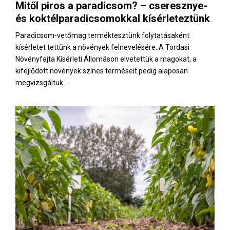
Mitől piros a paradicsom? – cseresznye-
és koktélparadicsomokkal kísérleteztünk
Paradicsom-vetőmag terméktesztünk folytatásaként
kísérletet tettünk a növények felnevelésére. A Tordasi
Növényfajta Kísérleti Állomáson elvetettük a magokat, a
kifejlődött növények színes terméseit pedig alaposan
megvizsgáltuk....