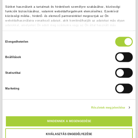
Sütiket használunk a tartalmak és hirdetések személyre szabásához, közösségi 
funkciók biztosításához, valamint weboldalforgalmunk elemzéséhez. Ezenkívül 
közösségi média-, hirdető- és elemező partnereinkkel megosztjuk az Ön 
weboldalhasználatra vonatkozó adatait, akik kombinálhatják az adatokat más olyan 
adatokkal, amelyeket Ön adott meg számukra vagy az Ön által használt más 
szolgáltatásokból gyűjtöttek.
H
Adatkezelési tájékoztató
Elengedhetetlen
o
z
Beállítások
z
á
Statisztikai
j
á
Marketing
r
u
l
Részletek megjelenítése
á
s
MINDENNEK A MEGENGEDÉSE
k
i
KIVÁLASZTÁS ENGEDÉLYEZÉSE