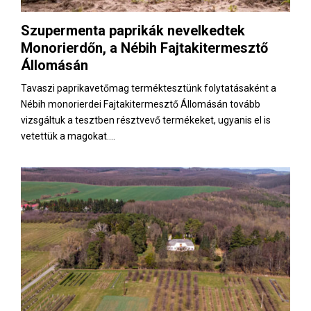
Szupermenta paprikák nevelkedtek
Monorierdőn, a Nébih Fajtakitermesztő
Állomásán
Tavaszi paprikavetőmag terméktesztünk folytatásaként a
Nébih monorierdei Fajtakitermesztő Állomásán tovább
vizsgáltuk a tesztben résztvevő termékeket, ugyanis el is
vetettük a magokat....