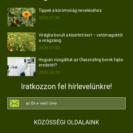
Tippek a körömvirág neveléséhez
2026.07.30.
Virágba borult a kísérleti kert – vetőmagoktól
a virágzásig
2026.07.30.
Hogyan vizsgáltuk az Olaszrizling borok fajta-
eredetét?
2026.06.25.
Iratkozzon fel hírlevelünkre!
KÖZÖSSÉGI OLDALAINK