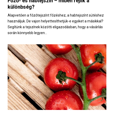
Főző- és habtejszín – miben rejlik a
E
különbség?
N
Alapvetően a főzőtejszínt főzéshez, a habtejszínt sütéshez
használjuk. De vajon helyettesíthetjük-e egyiket a másikkal?
Segítünk a tejszínek közötti eligazodásban, hogy a vásárlás
U
során könnyebb legyen...