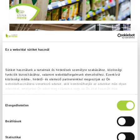
Ez a weboldal sütiket használ
Sütiket használunk a tartalmak és hirdetések személyre szabásához, közösségi 
funkciók biztosításához, valamint weboldalforgalmunk elemzéséhez. Ezenkívül 
közösségi média-, hirdető- és elemező partnereinkkel megosztjuk az Ön 
weboldalhasználatra vonatkozó adatait, akik kombinálhatják az adatokat más olyan 
adatokkal, amelyeket Ön adott meg számukra vagy az Ön által használt más 
szolgáltatásokból gyűjtöttek.
H
Adatkezelési tájékoztató
Elengedhetetlen
o
z
Beállítások
z
á
Statisztikai
j