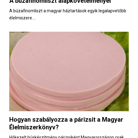
A búzafinomliszt alapkövetelményei
E
A búzafinomliszt a magyar háztartások egyik legalapvetőbb
élelmiszere....
N
U
Hogyan szabályozza a párizsit a Magyar
Élelmiszerkönyv?
Hőkezelt húskészítmény párizsiként Magyarországon csak