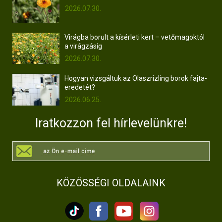
2026.07.30.
Virágba borult a kísérleti kert – vetőmagoktól
a virágzásig
2026.07.30.
Hogyan vizsgáltuk az Olaszrizling borok fajta-
eredetét?
2026.06.25.
Iratkozzon fel hírlevelünkre!
KÖZÖSSÉGI OLDALAINK