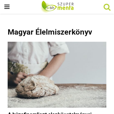
P
R
Magyar Élelmiszerkönyv
I
M
A
R
Y
M