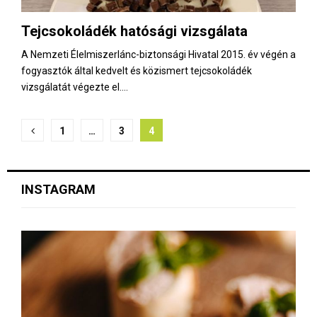
Tejcsokoládék hatósági vizsgálata
A Nemzeti Élelmiszerlánc-biztonsági Hivatal 2015. év végén a
fogyasztók által kedvelt és közismert tejcsokoládék
vizsgálatát végezte el....
B
1
…
3
4
e
j
INSTAGRAM
e
g
y
z
é